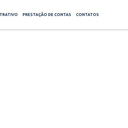
STRATIVO
PRESTAÇÃO DE CONTAS
CONTATOS
LAÇÃO DE
IONÁRIOS
BALANÇO
SALÁRIOS
PATRIMONIAL
BALANCETES